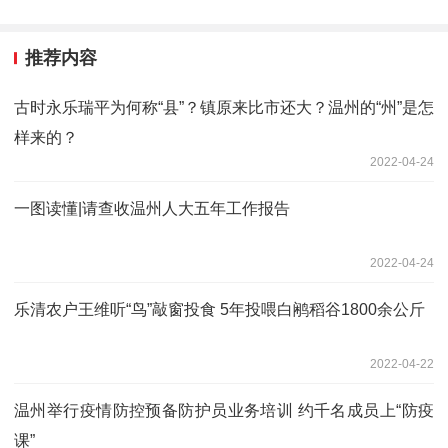
推荐内容
古时永乐瑞平为何称“县”？镇原来比市还大？温州的“州”是怎
样来的？
2022-04-24
一图读懂|请查收温州人大五年工作报告
2022-04-24
乐清农户王维听“鸟”敲窗投食 5年投喂白鹇稻谷1800余公斤
2022-04-22
温州举行疫情防控预备防护员业务培训 约千名成员上“防疫
课”