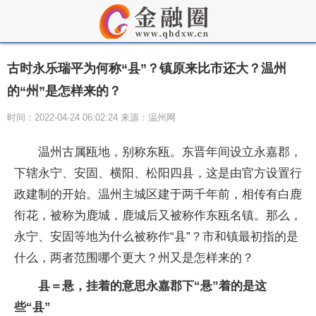
古时永乐瑞平为何称“县”？镇原来比市还大？温州
的“州”是怎样来的？
时间：2022-04-24 06:02:24 来源：温州网
温州古属瓯地，别称东瓯。东晋年间设立永嘉郡，
下辖永宁、安固、横阳、松阳四县，这是由官方设置行
政建制的开始。温州主城区建于两千年前，相传有白鹿
衔花，被称为鹿城，鹿城后又被称作东瓯名镇。那么，
永宁、安固等地为什么被称作“县”？市和镇最初指的是
什么，两者范围哪个更大？州又是怎样来的？
县＝悬，挂着的意思永嘉郡下“悬”着的是这
些“县”