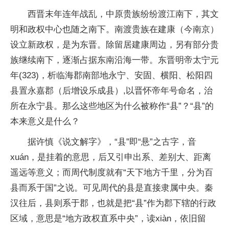
西晋末年连年战乱，中原贵族纷纷渡江南下，其文
明和政权中心也随之南下。南渡贵族在建康（今南京）
设立新政权，是为东晋。除留居建康周边，另有部分贵
族继续南下，逐渐占据东南沿海一带。东晋明帝太宁元
年(323)，析临海郡南部地永宁、安固、横阳、松阳四
县置永嘉郡（后增设乐成县）,以晋怀帝年号命名，治
所在永宁县。那么这些地区为什么被称作“县”？“县”的
本来意义是什么？
据许慎《说文解字》，“县”即“悬”之古字，音
xuán，是挂着的意思，后又引申出系、差别大、距离
遥远等意义；而周代制度就有“天下地方千里，分为百
县而系于国”之说。可见周代的县是直接隶属中央。秦
汉往后，县则系于郡，也就是把“县”作为郡下辖的行政
区域，意思是“地方政权直系中央”，读xiàn，依旧留