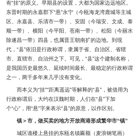
有“挂”的原义。早期县的设置，大都为国家边远地区。
东晋时期的永嘉郡下“悬”永宁（今瓯海龙湾鹿城等主城
区、永嘉县、乐清市一带）、安固（今瑞安、文成、泰
顺一带）、横阳（今平阳、苍南一带）、松阳（今丽水
除遂昌一带）四县，也属晋王朝南扩的边地。到现
代，“县”依旧是行政称谓，隶属于省、自治区、省辖
市、直辖市、自治州之下。可见，“县”这个建制名称，
是我国历史最悠久、延续时间最长、最稳定的行政称谓
之一，两千多年来几乎没有变化。
而本义为“挂”“距离遥远”等解释的“县”，被借用为
行政称谓后，大约在汉魏时期，人们在“县”下加
个“心”，用“悬”字来表示“县”的原意，以作区别。
镇＞市，做买卖的地方开放商港形成繁华市“镇”
城区谯楼上悬挂的东瓯名镇匾额（麦浪钢笔画）