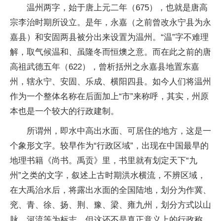
温州两字，始于唐上元二年（675），也就是唐高
宗李治时期所设立。是年，永嘉（之前曾改永宁县为永
嘉县）和安固两县被分出来设置为温州。“温”字不难理
解，取气候温和、虽隆冬而恒燠之意。而在此之前的唐
高祖武德五年（622），曾析括州之永嘉县地置东嘉
州，辖永宁、安固、乐成、横阳四县。如今人们将温州
作为一个整体名称在后面加上“市”来称呼，其实，州原
本也是一个较大的行政建制。
所谓州，即水中高出水面、可居住的地方，这是一
个象形文字。较早作为“行政区域”，出现在中国最早的
地理书籍《尚书。禹贡》里，书里就有划定天下“九
州”之类的文字，叙述上古时期洪水横流，不辨区域，
在大禹治水后，将露出水面的全国陆地，划分为作冀、
兖、青、徐、扬、荆、豫、梁、雍九州，划分方式以山
脉、河流等为标志。但这还不是真正意义上的行政称