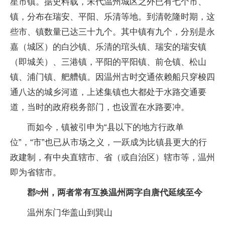
星市镇。据史料载，宋代温州城区之外已有七个市、
镇，分布在瑞安、平阳、乐清等地。到清乾隆时期，这
些市、镇数量已达三十九个。其中镇有九个，分别是永
嘉（城区）的白沙镇、乐清的琯头镇、瑞安的瑞安镇
（即城关）、三港镇，平阳的平阳镇、前仓镇、松山
镇、浦门镇、舥艚镇。因温州古时交通依赖船只穿梭四
通八达的城乡河道，上述集镇也大都处于水路交通要
道，当时的政府税务部门，也设置在水路要冲。
而如今，镇被引申为“县以下的地方行政单
位”，“市”也已从市场之义，一跃成为比镇县更大的行
政建制，有中央直辖市、省（或自治区）辖市等，温州
即为省辖市。
郡≈州，两者常有互换温州两字自唐代延续至今
温州东门华盖山到巽山