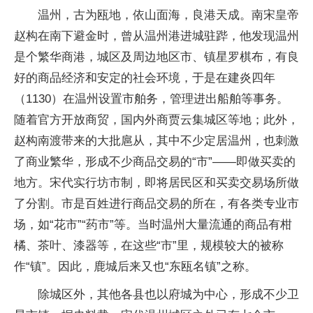
温州，古为瓯地，依山面海，良港天成。南宋皇帝
赵构在南下避金时，曾从温州港进城驻跸，他发现温州
是个繁华商港，城区及周边地区市、镇星罗棋布，有良
好的商品经济和安定的社会环境，于是在建炎四年
（1130）在温州设置市舶务，管理进出船舶等事务。
随着官方开放商贸，国内外商贾云集城区等地；此外，
赵构南渡带来的大批扈从，其中不少定居温州，也刺激
了商业繁华，形成不少商品交易的“市”——即做买卖的
地方。宋代实行坊市制，即将居民区和买卖交易场所做
了分割。市是百姓进行商品交易的所在，有各类专业市
场，如“花市”“药市”等。当时温州大量流通的商品有柑
橘、茶叶、漆器等，在这些“市”里，规模较大的被称
作“镇”。因此，鹿城后来又也“东瓯名镇”之称。
除城区外，其他各县也以府城为中心，形成不少卫