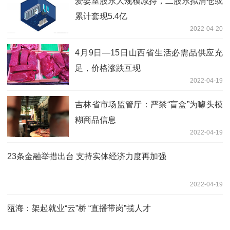
爱婴室股东大规模减持，二股东拟清仓或
累计套现5.4亿
2022-04-20
4月9日—15日山西省生活必需品供应充
足，价格涨跌互现
2022-04-19
吉林省市场监管厅：严禁“盲盒”为噱头模
糊商品信息
2022-04-19
23条金融举措出台 支持实体经济力度再加强
2022-04-19
瓯海：架起就业“云”桥 “直播带岗”揽人才