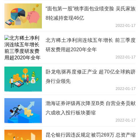
“面包第一股”桃李面包业绩变脸 吴氏家族
8轮减持套现46亿
2022-01-17
北方稀土净利润连续五年增长 前三季度
研发费用超2020年全年
2022-01-17
卧龙电驱再度修正产业 超70亿全球购跻
身行业领先
2022-01-17
渤海证券评级再次降至B类 自营业务贡献
六成收入投行板块萎缩
2022-01-17
昆仑银行因违反规定被罚269万 总资产缩