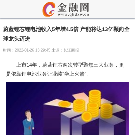
蔚蓝锂芯锂电池收入5年增4.5倍 产能将达13亿颗向全
球龙头迈进
时间：2022-01-26 13:29:45 来源：长江商报
上市14年，蔚蓝锂芯两次转型聚焦三大业务，更
是依靠锂电池业务让业绩“坐上火箭”。