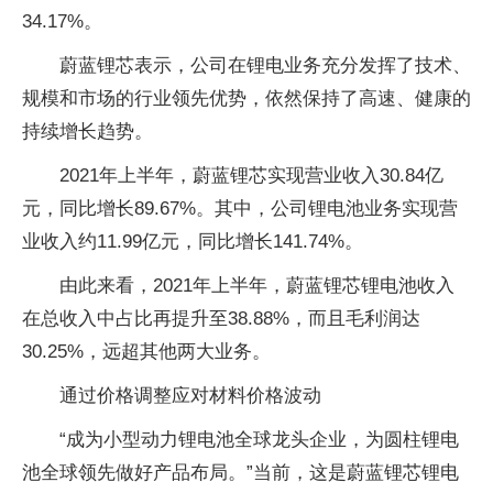
34.17%。
蔚蓝锂芯表示，公司在锂电业务充分发挥了技术、
规模和市场的行业领先优势，依然保持了高速、健康的
持续增长趋势。
2021年上半年，蔚蓝锂芯实现营业收入30.84亿
元，同比增长89.67%。其中，公司锂电池业务实现营
业收入约11.99亿元，同比增长141.74%。
由此来看，2021年上半年，蔚蓝锂芯锂电池收入
在总收入中占比再提升至38.88%，而且毛利润达
30.25%，远超其他两大业务。
通过价格调整应对材料价格波动
“成为小型动力锂电池全球龙头企业，为圆柱锂电
池全球领先做好产品布局。”当前，这是蔚蓝锂芯锂电