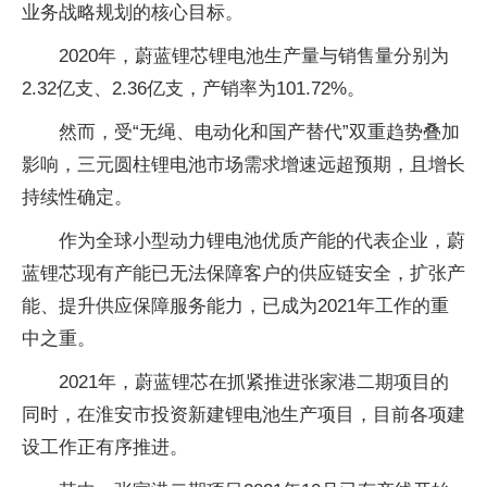
业务战略规划的核心目标。
2020年，蔚蓝锂芯锂电池生产量与销售量分别为
2.32亿支、2.36亿支，产销率为101.72%。
然而，受“无绳、电动化和国产替代”双重趋势叠加
影响，三元圆柱锂电池市场需求增速远超预期，且增长
持续性确定。
作为全球小型动力锂电池优质产能的代表企业，蔚
蓝锂芯现有产能已无法保障客户的供应链安全，扩张产
能、提升供应保障服务能力，已成为2021年工作的重
中之重。
2021年，蔚蓝锂芯在抓紧推进张家港二期项目的
同时，在淮安市投资新建锂电池生产项目，目前各项建
设工作正有序推进。