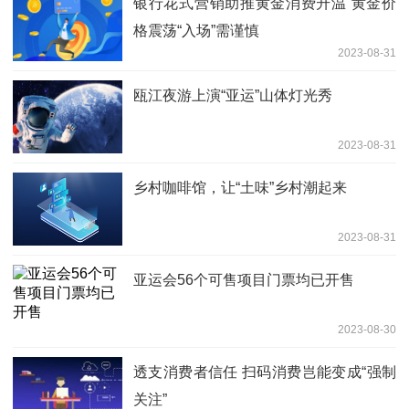
银行花式营销助推黄金消费升温 黄金价
格震荡“入场”需谨慎
2023-08-31
瓯江夜游上演“亚运”山体灯光秀
2023-08-31
乡村咖啡馆，让“土味”乡村潮起来
2023-08-31
亚运会56个可售项目门票均已开售
2023-08-30
透支消费者信任 扫码消费岂能变成“强制
关注”