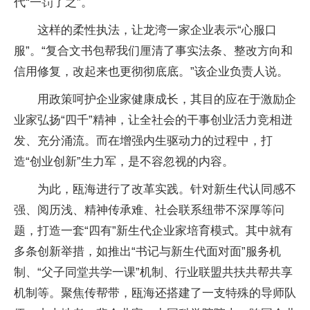
代“一罚了之”。
这样的柔性执法，让龙湾一家企业表示“心服口
服”。“复合文书包帮我们厘清了事实法条、整改方向和
信用修复，改起来也更彻彻底底。”该企业负责人说。
用政策呵护企业家健康成长，其目的应在于激励企
业家弘扬“四千”精神，让全社会的干事创业活力竞相迸
发、充分涌流。而在增强内生驱动力的过程中，打
造“创业创新”生力军，是不容忽视的内容。
为此，瓯海进行了改革实践。针对新生代认同感不
强、阅历浅、精神传承难、社会联系纽带不深厚等问
题，打造一套“四有”新生代企业家培育模式。其中就有
多条创新举措，如推出“书记与新生代面对面”服务机
制、“父子同堂共学一课”机制、行业联盟共扶共帮共享
机制等。聚焦传帮带，瓯海还搭建了一支特殊的导师队