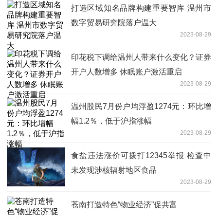
打造区域知名品牌构建重要智库 温州市
数字贸易研究院落户温大
2023-08-29
印花税下调给温州人带来什么变化？证券
开户人数增多 休眠账户激活重启
2023-08-29
温州股民7月份户均浮盈1274元：环比增
幅1.2％，低于沪指涨幅
2023-08-29
食盐违法涨价可拨打12345举报 检查中
未发现涉核辐射地区食品
2023-08-29
苍南打造特色“物业经济”促共富