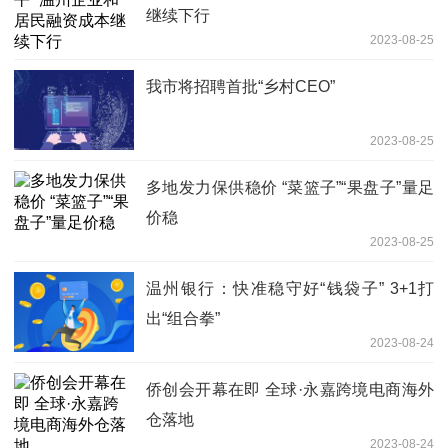
继续下行
2023-08-25
我市将招聘首批“乡村CEO”
2023-08-25
多地发力保供稳价 “菜篮子”“果盘子”量足
价稳
2023-08-25
温州银行：快准稳守好“钱袋子” 3+1打
出“组合拳”
2023-08-24
侨创会开幕在即 全球·永嘉跨境电商海外
仓落地
2023-08-24