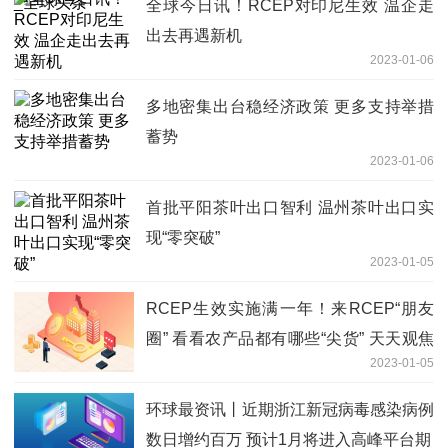
全球今日讯！RCEP对印尼生效 温企走
出去再遇新机
2023-01-06
多地密集出台稳经济政策 更多支持举措
蓄势
2023-01-06
首批平阳茶叶出口智利 温州茶叶出口实
现“零突破”
2023-01-05
RCEP生效实施满一年！来RCEP“朋友
圈” 看看农产品都有哪些“尖货” 天天观焦
2023-01-05
点
环球最资讯丨近期浙江新冠病毒感染病例
数日增约百万 预计1月将进入高峰平台期